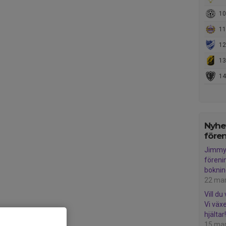
10.
11.
12
13.
14.
Nyhet
före
Jimmy 
föreni
boknin
22 ma
Vill d
Vi växe
hjältar!
15 ma