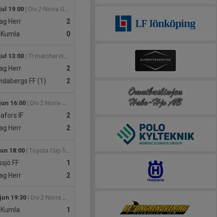
jul 19:00
| Div 2 Norra Götaland, herr 2026
ag Herr
2
 Kumla
0
jul 13:00
| Tr.matcher Herr - Jönköping FDK
ag Herr
2
idabergs FF (1)
2
jun 16:00
| Div 2 Norra Götaland, herr 2026
afors IF
2
ag Herr
2
jun 18:00
| Toyota Cup herr Cupspelet
sjö FF
1
ag Herr
2
jun 19:30
| Div 2 Norra Götaland, herr 2026
 Kumla
1