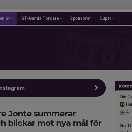
enior
GT-Gamla Tordare
Sponsorer
Cuper
Komm
 Instagram
Sön 9 
Her
re Jonte summerar
A-l
h blickar mot nya mål för
Ons 12