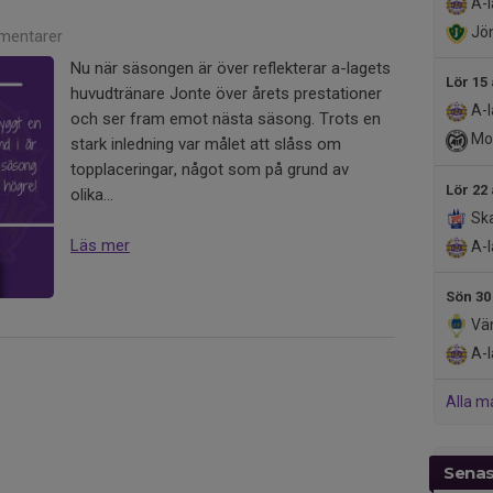
A-l
Jön
mentarer
Nu när säsongen är över reflekterar a-lagets
Lör 15
huvudtränare Jonte över årets prestationer
A-l
och ser fram emot nästa säsong. Trots en
Mot
stark inledning var målet att slåss om
topplaceringar, något som på grund av
Lör 22
olika...
Ska
Läs mer
A-l
Sön 30
Vän
A-l
Alla m
Senas