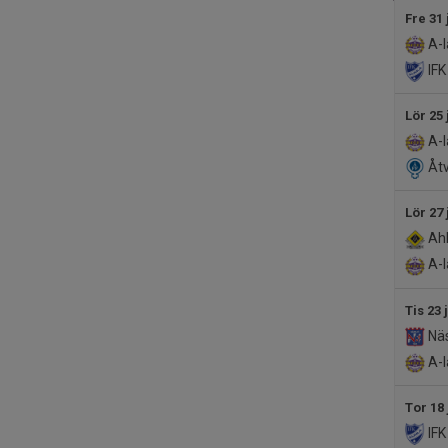
Fre 31 
A-l
IFK
Lör 25 
A-l
Åtv
Lör 27 
Ahl
A-l
Tis 23 
Näs
A-l
Tor 18 
IFK