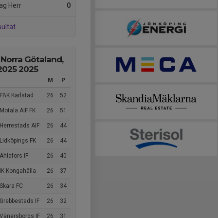
ag Herr
0
sultat
 Norra Götaland,
 2025 2025
M
P
FBK Karlstad
26
52
Motala AIF FK
26
51
Herrestads AIF
26
44
Lidköpings FK
26
44
Ahlafors IF
26
40
IK Kongahälla
26
37
Skara FC
26
34
Grebbestads IF
26
32
Vänersborgs IF
26
31