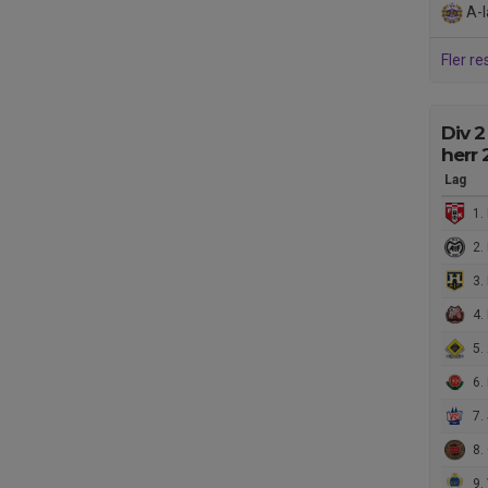
A-l
Fler re
Div 2
herr
Lag
1. 
2. 
3. 
4. 
5. 
6. 
7. 
8. 
9. 