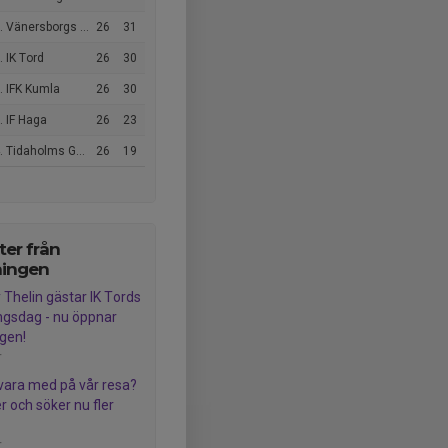
 Vänersborgs FK
26
31
 IK Tord
26
30
. IFK Kumla
26
30
 IF Haga
26
23
 Tidaholms GoIF
26
19
er från
ningen
Thelin gästar IK Tords
ngsdag - nu öppnar
gen!
r
u vara med på vår resa?
r och söker nu fler
r