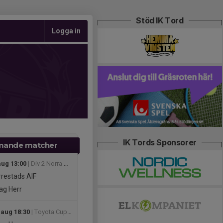
Stöd IK Tord
Logga in
IK Tords Sponsorer
ande matcher
aug 13:00
| Div 2 Norra Götaland, herr 2026
restads AIF
ag Herr
 aug 18:30
| Toyota Cup herr Cupspelet