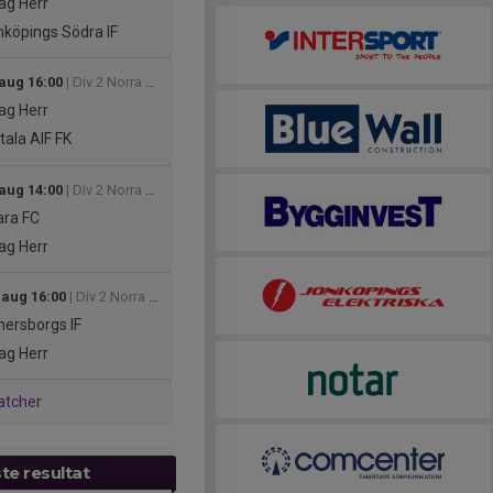
ag Herr
köpings Södra IF
 aug 16:00
| Div 2 Norra Götaland, herr 2026
ag Herr
ala AIF FK
 aug 14:00
| Div 2 Norra Götaland, herr 2026
ra FC
ag Herr
 aug 16:00
| Div 2 Norra Götaland, herr 2026
ersborgs IF
ag Herr
atcher
te resultat