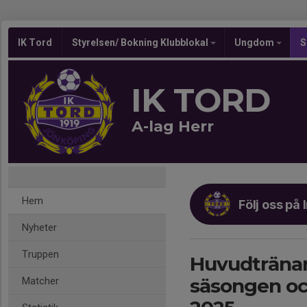
IK Tord
Styrelsen/ Bokning Klubblokal
Ungdom
S
IK TORD
A-lag Herr
Hem
Följ oss på
Nyheter
Truppen
Huvudträna
säsongen oc
Matcher