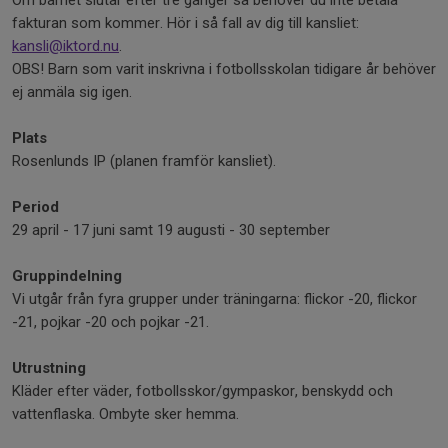
Om barnet slutar efter tre gånger så behöver du inte betala
fakturan som kommer. Hör i så fall av dig till kansliet:
kansli@iktord.nu
.
OBS! Barn som varit inskrivna i fotbollsskolan tidigare år behöver
ej anmäla sig igen.
Plats
Rosenlunds IP (planen framför kansliet).
Period
29 april - 17 juni samt 19 augusti - 30 september
Gruppindelning
Vi utgår från fyra grupper under träningarna: flickor -20, flickor
-21, pojkar -20 och pojkar -21.
Utrustning
Kläder efter väder, fotbollsskor/gympaskor, benskydd och
vattenflaska. Ombyte sker hemma.