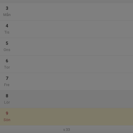
3
Mån
4
Tis
5
Ons
6
Tor
7
Fre
8
Lör
9
Sön
v.33