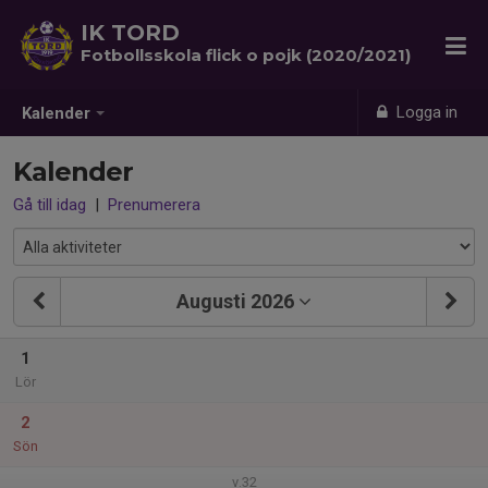
IK TORD
Fotbollsskola flick o pojk (2020/2021)
Logga in
Kalender
Kalender
Gå till idag
|
Prenumerera
Augusti 2026
1
Lör
2
Sön
v.32