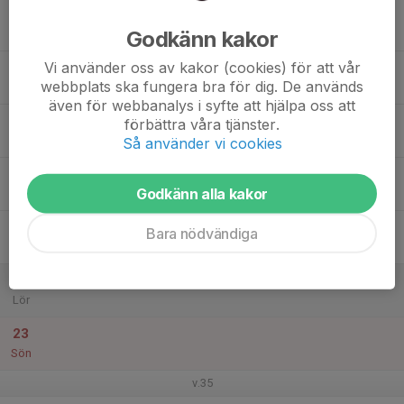
17
Godkänn kakor
Mån
Vi använder oss av kakor (cookies) för att vår
18
webbplats ska fungera bra för dig. De används
Tis
även för webbanalys i syfte att hjälpa oss att
19
förbättra våra tjänster.
Ons
Så använder vi cookies
20
Godkänn alla kakor
Tor
21
Bara nödvändiga
Fre
22
Lör
23
Sön
v.35