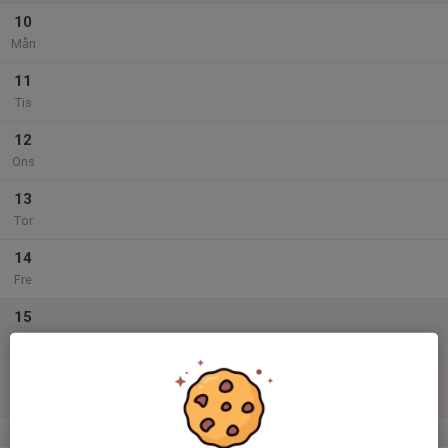
10
Mån
11
Tis
12
Ons
13
Tor
14
Fre
15
Lör
16
Sön
v.34