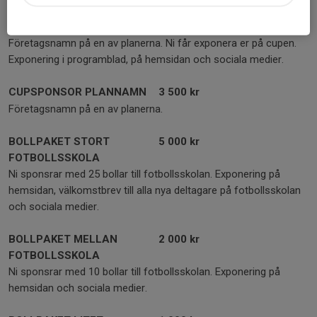
CUPSPONSOR
5 000 kr
Företagsnamn på en av planerna. Ni får exponera er på cupen.
Exponering i programblad, på hemsidan och sociala medier.
CUPSPONSOR PLANNAMN
3 500 kr
Företagsnamn på en av planerna.
BOLLPAKET STORT
5 000 kr
FOTBOLLSSKOLA
Ni sponsrar med 25 bollar till fotbollsskolan. Exponering på
hemsidan, välkomstbrev till alla nya deltagare på fotbollsskolan
och sociala medier.
BOLLPAKET MELLAN
2 000 kr
FOTBOLLSSKOLA
Ni sponsrar med 10 bollar till fotbollsskolan. Exponering på
hemsidan och sociala medier.