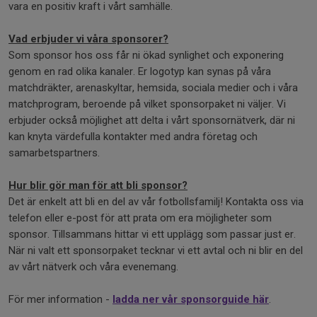
vara en positiv kraft i vårt samhälle.
Vad erbjuder vi våra sponsorer?
Som sponsor hos oss får ni ökad synlighet och exponering
genom en rad olika kanaler. Er logotyp kan synas på våra
matchdräkter, arenaskyltar, hemsida, sociala medier och i våra
matchprogram, beroende på vilket sponsorpaket ni väljer. Vi
erbjuder också möjlighet att delta i vårt sponsornätverk, där ni
kan knyta värdefulla kontakter med andra företag och
samarbetspartners.
Hur blir gör man för att bli sponsor?
Det är enkelt att bli en del av vår fotbollsfamilj! Kontakta oss via
telefon eller e-post för att prata om era möjligheter som
sponsor. Tillsammans hittar vi ett upplägg som passar just er.
När ni valt ett sponsorpaket tecknar vi ett avtal och ni blir en del
av vårt nätverk och våra evenemang.
För mer information -
ladda ner vår sponsorguide här
.