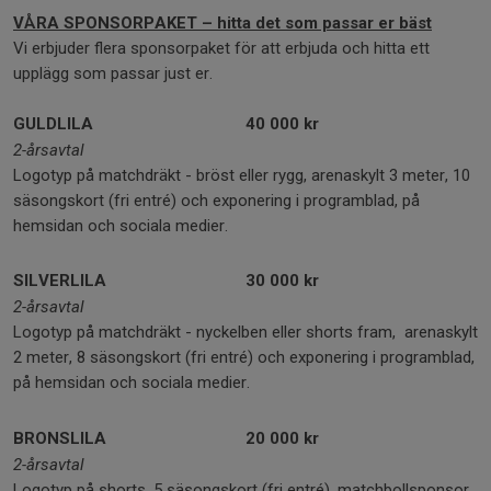
VÅRA SPONSORPAKET – hitta det som passar er bäst
Vi erbjuder flera sponsorpaket för att erbjuda och hitta ett
upplägg som passar just er.
GULDLILA
40 000 kr
2-årsavtal
Logotyp på matchdräkt - bröst eller rygg, arenaskylt 3 meter, 10
säsongskort (fri entré) och exponering i programblad, på
hemsidan och sociala medier.
SILVERLILA
30 000 kr
2-årsavtal
Logotyp på matchdräkt - nyckelben eller shorts fram, arenaskylt
2 meter, 8 säsongskort (fri entré) och exponering i programblad,
på hemsidan och sociala medier.
BRONSLILA
20 000 kr
2-årsavtal
Logotyp på shorts, 5 säsongskort (fri entré), matchbollsponsor