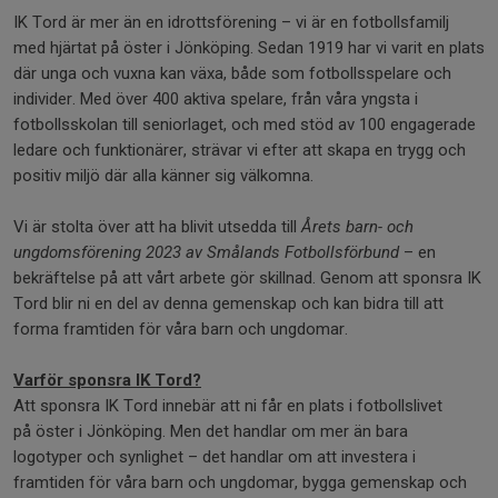
IK Tord är mer än en idrottsförening – vi är en fotbollsfamilj
med hjärtat på öster i Jönköping. Sedan 1919 har vi varit en plats
där unga och vuxna kan växa, både som fotbollsspelare och
individer. Med över 400 aktiva spelare, från våra yngsta i
fotbollsskolan till seniorlaget, och med stöd av 100 engagerade
ledare och funktionärer, strävar vi efter att skapa en trygg och
positiv miljö där alla känner sig välkomna.
Vi är stolta över att ha blivit utsedda till
Årets barn- och
ungdomsförening 2023 av Smålands Fotbollsförbund
– en
bekräftelse på att vårt arbete gör skillnad. Genom att sponsra IK
Tord blir ni en del av denna gemenskap och kan bidra till att
forma framtiden för våra barn och ungdomar.
Varför sponsra IK Tord?
Att sponsra IK Tord innebär att ni får en plats i fotbollslivet
på öster i Jönköping. Men det handlar om mer än bara
logotyper och synlighet – det handlar om att investera i
framtiden för våra barn och ungdomar, bygga gemenskap och