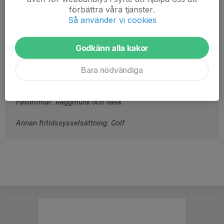
förbättra våra tjänster.
Så använder vi cookies
Moderklubb: Huskvarna Södra
Godkänn alla kakor
Säsongen 2023 spelade jag : Golf
Bara nödvändiga
Förebild inom fotbollen: Zinedine Zidane
Favoritmat: Raggmunk och fläsk
Annan fritidssysselsättning: Golf