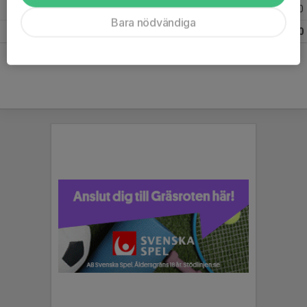
2025
32
0
0
0
Bara nödvändiga
Totalt
53
0
0
0