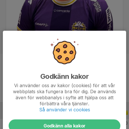
Position
Forward
Ålder
26 år
Godkänn kakor
Vi använder oss av kakor (cookies) för att vår
webbplats ska fungera bra för dig. De används
även för webbanalys i syfte att hjälpa oss att
förbättra våra tjänster.
Så använder vi cookies
ALLA SERIER
ALLA ÅR
2026
21
0
0
0
Godkänn alla kakor