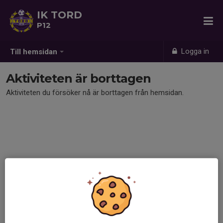
IK TORD
P12
Logga in
Till hemsidan
Aktiviteten är borttagen
Aktiviteten du försöker nå är borttagen från hemsidan.