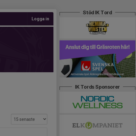
Stöd IK Tord
Logga in
IK Tords Sponsorer