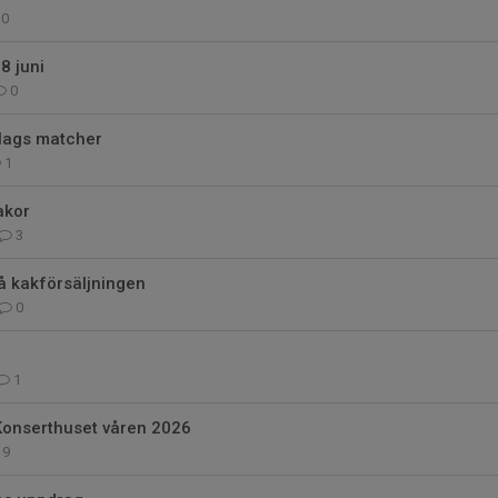
0
8 juni
0
-lags matcher
1
akor
3
å kakförsäljningen
0
1
Konserthuset våren 2026
9