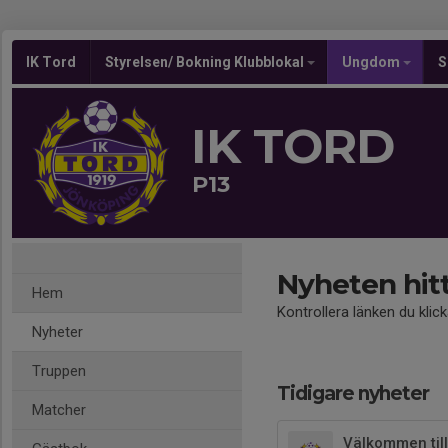
IK Tord
Styrelsen/ Bokning Klubblokal
Ungdom
S
IK TORD
P13
Nyheten hit
Hem
Kontrollera länken du klic
Nyheter
Truppen
Tidigare nyheter
Matcher
Välkommen till