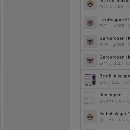
Info om höste
22 okt 2025
Tord-cupen 4/
22 sep 2025
Garderoben i 
29 aug 2025
Garderoben i 
11 jun 2025
Beställa suppor
6 jun 2025
Junicupen
28 maj 2025
Fotbollsläger 
13 maj 2025