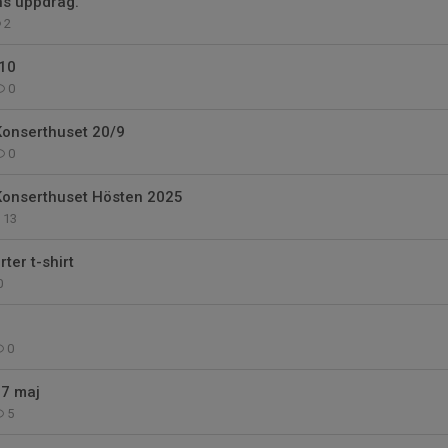
ns uppdrag.
2
10
0
Konserthuset 20/9
0
Konserthuset Hösten 2025
13
ter t-shirt
0
0
17 maj
5