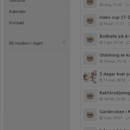
Gästbok
Idag, 11:05
Kalender
Habo cup 27-2
Kontakt
16 jun, 21:57
Bollkalle på A
7 apr, 07:18
Bli medlem i laget
Utdelning av k
18 mar, 19:18
2 dagar kvar p
11 mar, 08:52
Kakförsäljning
18 feb, 22:09
Garderoben i 
9 jan, 09:57