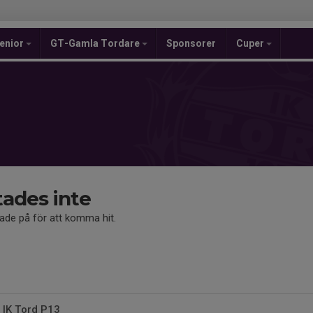
enior
GT-Gamla Tordare
Sponsorer
Cuper
tades inte
kade på för att komma hit.
 IK Tord P13