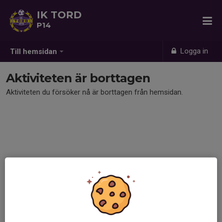
IK TORD
P14
Logga in
Till hemsidan
Aktiviteten är borttagen
Aktiviteten du försöker nå är borttagen från hemsidan.