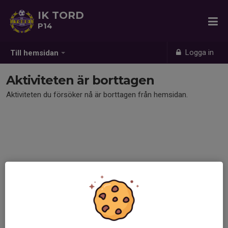
IK TORD
P14
Logga in
Till hemsidan
Aktiviteten är borttagen
Aktiviteten du försöker nå är borttagen från hemsidan.