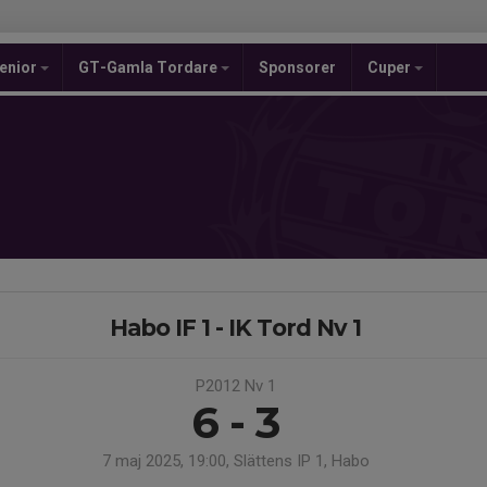
enior
GT-Gamla Tordare
Sponsorer
Cuper
Habo IF 1 - IK Tord Nv 1
P2012 Nv 1
6 - 3
7 maj 2025, 19:00, Slättens IP 1, Habo