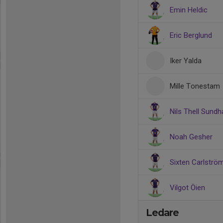
Emin Heldic
Eric Berglund
Iker Yalda
Mille Tonestam
Nils Thell Sundha
Noah Gesher
Sixten Carlströ
Vilgot Öien
Ledare