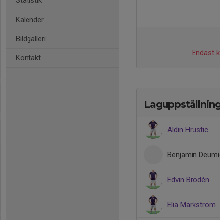
Statistik
Kalender
Bildgalleri
Endast ka
Kontakt
Laguppställnin
Aldin Hrustic
Benjamin Deumi
Edvin Brodén
Elia Markström