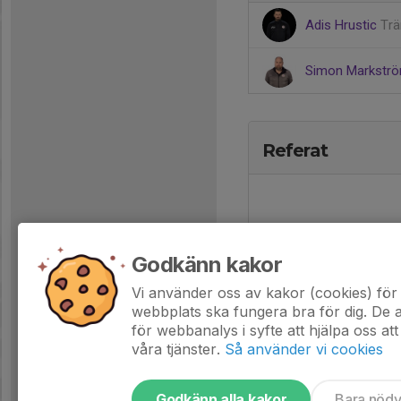
Adis Hrustic
Trä
Simon Markstr
Referat
Godkänn kakor
Vi använder oss av kakor (cookies) för 
webbplats ska fungera bra för dig. De
för webbanalys i syfte att hjälpa oss att
våra tjänster.
Så använder vi cookies
Godkänn alla kakor
Bara nöd