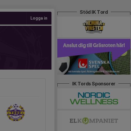
Stöd IK Tord
Logga in
IK Tords Sponsorer