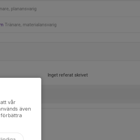
nare, planansvarig
öm
Tränare, materialansvarig
Inget referat skrivet
att vår
 används även
 förbättra
vändiga