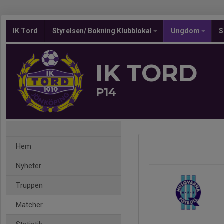
IK Tord
Styrelsen/ Bokning Klubblokal
Ungdom
S
IK TORD
P14
Hem
Nyheter
Truppen
Matcher