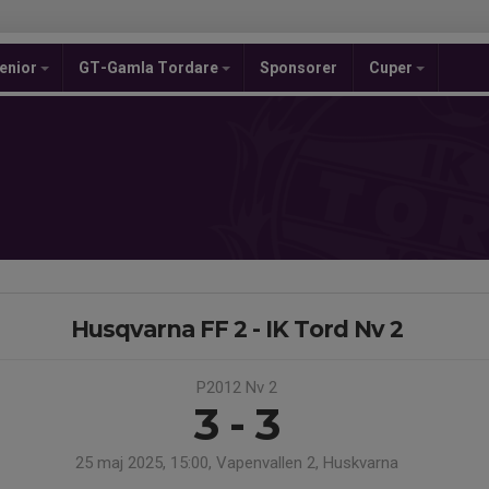
enior
GT-Gamla Tordare
Sponsorer
Cuper
Husqvarna FF 2 - IK Tord Nv 2
P2012 Nv 2
3 - 3
25 maj 2025, 15:00, Vapenvallen 2, Huskvarna