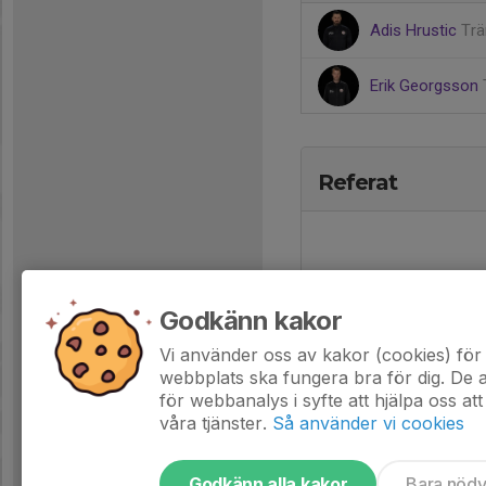
Adis Hrustic
Trä
Erik Georgsson
Referat
Godkänn kakor
Vi använder oss av kakor (cookies) för 
webbplats ska fungera bra för dig. De
för webbanalys i syfte att hjälpa oss att
våra tjänster.
Så använder vi cookies
Godkänn alla kakor
Bara nöd