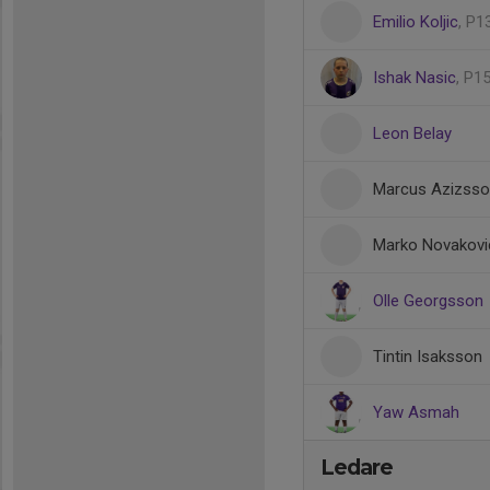
Emilio Koljic
, P1
Ishak Nasic
, P1
Leon Belay
Marcus Azizss
Marko Novakovi
Olle Georgsson
Tintin Isaksson
Yaw Asmah
Ledare