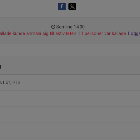
Samling 14:00
llade kunde anmäla sig till aktiviteten. 11 personer var kallade.
Logga
g
s Löf
, P13