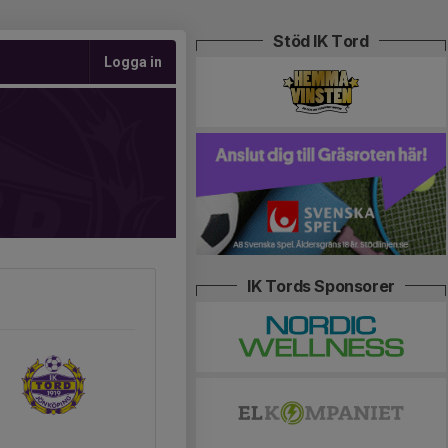
Stöd IK Tord
Logga in
IK Tords Sponsorer