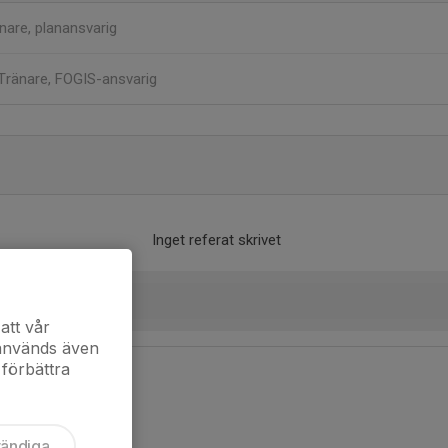
nare, planansvarig
Tränare, FOGIS-ansvarig
Inget referat skrivet
att vår
 används även
 förbättra
vändiga