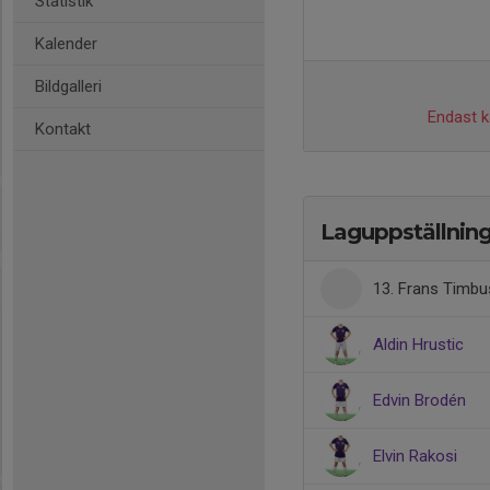
Statistik
Kalender
Bildgalleri
Endast ka
Kontakt
Laguppställnin
13. Frans Timbu
Aldin Hrustic
Edvin Brodén
Elvin Rakosi