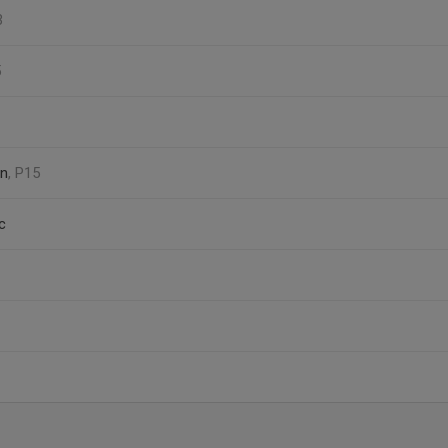
3
5
on
, P15
c