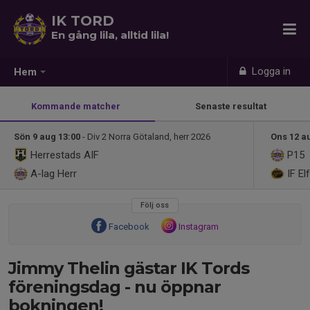
IK TORD
En gång lila, alltid lila!
Logga in
Hem
Kommande matcher
Senaste resultat
Sön 9 aug 13:00
- Div 2 Norra Götaland, herr 2026
Ons 12 a
Herrestads AIF
P15
A-lag Herr
IF El
Följ oss
Facebook
Instagram
Jimmy Thelin gästar IK Tords
föreningsdag - nu öppnar
bokningen!