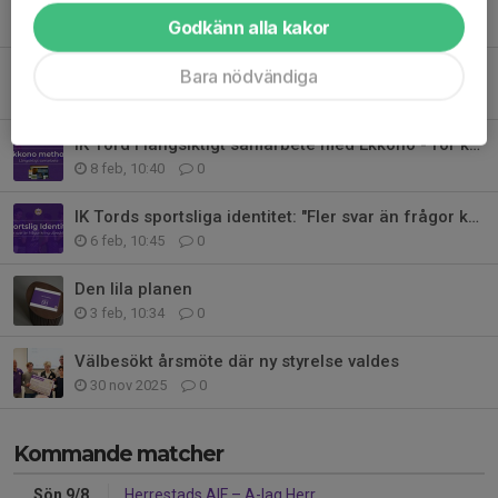
Fler nyheter
Godkänn alla kakor
Ordförande har ordet: "IK Tord växlar upp - vi ska bli fler och hållbarare"
Bara nödvändiga
13 feb, 09:16
0
IK Tord i långsiktigt samarbete med Ekkono - för kvalitativ utveckling
8 feb, 10:40
0
IK Tords sportsliga identitet: "Fler svar än frågor kring utveckling"
6 feb, 10:45
0
Den lila planen
3 feb, 10:34
0
Välbesökt årsmöte där ny styrelse valdes
30 nov 2025
0
Kommande matcher
Sön 9/8
Herrestads AIF
–
A-lag Herr