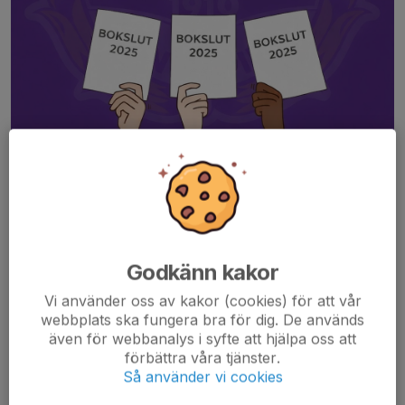
Ekonomimöte 2026
Tisdag 31 mars kl 18:00
Rosenlunds IP
IK Tord välkomnar dig som medlem till vårens medlemsmöte,
Godkänn kakor
ekonomimötet.
Vi använder oss av kakor (cookies) för att vår
webbplats ska fungera bra för dig. De används
Ärenden enligt föreningens stadgar med bland annat
även för webbanalys i syfte att hjälpa oss att
verksamhetsberättelse och bokslut för 2025....
förbättra våra tjänster.
Läs mer
Så använder vi cookies