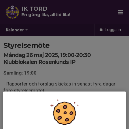
IK TORD
En gång lila, alltid lila!
Logga in
Kalender
Styrelsemöte
Måndag 26 maj 2025, 19:00-20:30
Klubblokalen Rosenlunds IP
Samling: 19:00
- Rapporter och förslag skickas in senast fyra dagar
före styrelsemötet.
- Här är Drive-mappen med agenda och övrigt för mötet:
drive.google.com/drive/u/1/folders/10tN4U1Wm1RhU
d83eM1jebTsgpu3Mebwg