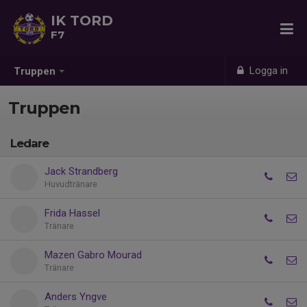
IK TORD
F7
Logga in
Truppen
Truppen
Ledare
Jack Strandberg
Huvudtränare
Frida Hassel
Tränare
Mazen Gabro Mourad
Tränare
Anders Yngve