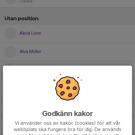
Tränare
Utan position
Alicia Lönn
Alva Möller
Angelina Adriana Mourad
Arsema Amanuel
Elise Hassel Ekfeldt
Godkänn kakor
Vi använder oss av kakor (cookies) för att vår
Ellen Strandberg
webbplats ska fungera bra för dig. De används