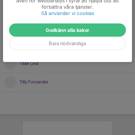
även för webbanalys i syfte att hjälpa oss att
förbättra våra tjänster.
Hedvig Yngve
Så använder vi cookies
Dolt namn
Godkänn alla kakor
Bara nödvändiga
Mercy Tesfom fitwi Asfaha
Tilde Lind
Tilly Forsander