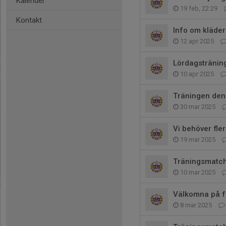
Kalender
19 feb, 22:29
Kontakt
Info om kläde
12 apr 2025
Lördagsträning
10 apr 2025
Träningen den 
30 mar 2025
Vi behöver fler
19 mar 2025
Träningsmatch
10 mar 2025
Välkomna på f
8 mar 2025