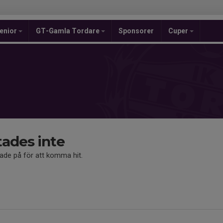
enior
GT-Gamla Tordare
Sponsorer
Cuper
tades inte
kade på för att komma hit.