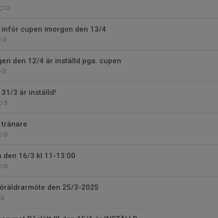
0
r inför cupen imorgon den 13/4
0
en den 12/4 är inställd pga. cupen
0
31/3 är inställd!
5
 tränare
0
 den 16/3 kl 11-13:00
0
öräldrarmöte den 25/3-2025
0