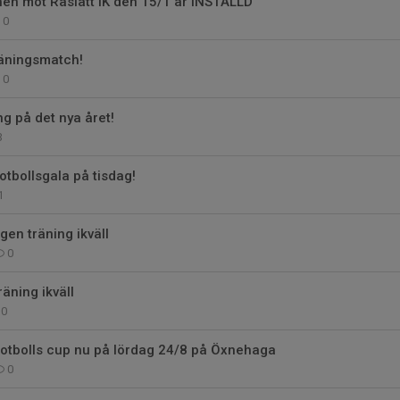
en mot Råslätt IK den 15/1 är INSTÄLLD
0
räningsmatch!
0
ng på det nya året!
3
tbollsgala på tisdag!
1
gen träning ikväll
0
äning ikväll
0
otbolls cup nu på lördag 24/8 på Öxnehaga
0