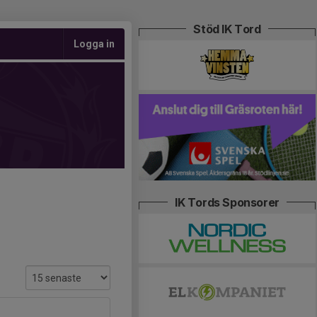
Stöd IK Tord
Logga in
IK Tords Sponsorer