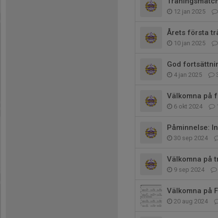
Träningsmatch
12 jan 2025
Årets första t
10 jan 2025
God fortsättni
4 jan 2025
Välkomna på fo
6 okt 2024
Påminnelse: In
30 sep 2024
Välkomna på tr
9 sep 2024
Välkomna på F
20 aug 2024