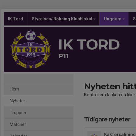
IK Tord
Styrelsen/ Bokning Klubblokal
Ungdom
S
IK TORD
P11
Nyheten hit
Hem
Kontrollera länken du klic
Nyheter
Truppen
Tidigare nyheter
Matcher
Kakförsäljning