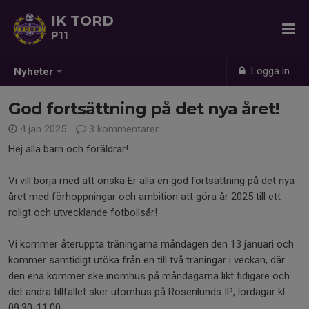
IK TORD
P11
Logga in
Nyheter
God fortsättning på det nya året!
4 jan 2025
3 kommentarer
Hej alla barn och föräldrar!
Vi vill börja med att önska Er alla en god fortsättning på det nya
året med förhoppningar och ambition att göra år 2025 till ett
roligt och utvecklande fotbollsår!
Vi kommer återuppta träningarna måndagen den 13 januari och
kommer samtidigt utöka från en till två träningar i veckan, där
den ena kommer ske inomhus på måndagarna likt tidigare och
det andra tillfället sker utomhus på Rosenlunds IP, lördagar kl
09:30-11:00.