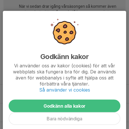
När vi sedan drar igång vårsäsongen så kommer även
seriespel att sätta igång och då kommer nog nästan
samtliga matcher att ligga på helgerna utifrån vad vi
förstått på förhand.
Hälsningar,
Ledarna
Godkänn kakor
Vi använder oss av kakor (cookies) för att vår
webbplats ska fungera bra för dig. De används
Tidigare nyheter
även för webbanalys i syfte att hjälpa oss att
förbättra våra tjänster.
Så använder vi cookies
Kakförsäljning
19 feb, 22:29
0
Godkänn alla kakor
Info om kläder inför cupen imorgon den 13/4
12 apr 2025
0
Bara nödvändiga
Lördagsträningen den 12/4 är inställd pga. cupen