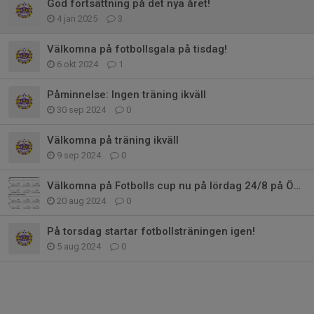
God fortsättning på det nya året!
4 jan 2025
3
Välkomna på fotbollsgala på tisdag!
6 okt 2024
1
Påminnelse: Ingen träning ikväll
30 sep 2024
0
Välkomna på träning ikväll
9 sep 2024
0
Välkomna på Fotbolls cup nu på lördag 24/8 på Öxnehaga
20 aug 2024
0
På torsdag startar fotbollsträningen igen!
5 aug 2024
0