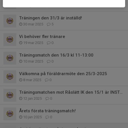
10 apr 2025
0
Träningen den 31/3 är inställd!
30 mar 2025
5
Vi behöver fler tränare
19 mar 2025
0
Träningsmatch den 16/3 kl 11-13:00
10 mar 2025
0
Välkomna på föräldrarmöte den 25/3-2025
8 mar 2025
0
Träningsmatchen mot Råslätt IK den 15/1 är INSTÄLLD
12 jan 2025
0
Årets första träningsmatch!
10 jan 2025
0