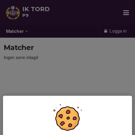
IK TORD
P9
Logga in
Matcher
Matcher
Ingen serie inlagd