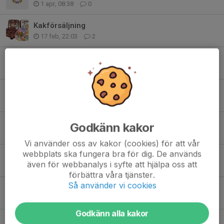
1 apr, 08:38
0
Kakförsäljning
17 feb, 22:03
2
Tack för föräldramötet - Prestentationen
18 jan, 19:01
0
Inbjudan till provträning
15 jan, 10:46
0
Inför Scandic Cup
Godkänn kakor
4 nov 2025
0
Vi använder oss av kakor (cookies) för att vår
webbplats ska fungera bra för dig. De används
Scandic cup - Lite info och faktura att betala omgående
även för webbanalys i syfte att hjälpa oss att
9 sep 2025
0
förbättra våra tjänster.
Så använder vi cookies
Södra Vätterbygden Cup
13 aug 2025
0
Godkänn alla kakor
Bli din egen tränare – frivillig digital utbildning nästa onsdag!