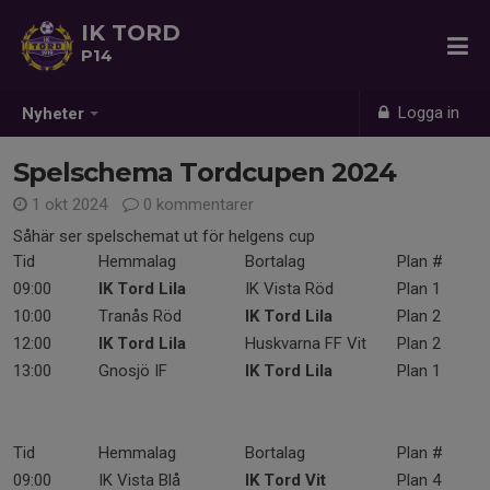
IK TORD
P14
Logga in
Nyheter
Spelschema Tordcupen 2024
1 okt 2024
0 kommentarer
Såhär ser spelschemat ut för helgens cup
Tid
Hemmalag
Bortalag
Plan #
09:00
IK Tord Lila
IK Vista Röd
Plan 1
10:00
Tranås Röd
IK Tord Lila
Plan 2
12:00
IK Tord Lila
Huskvarna FF Vit
Plan 2
13:00
Gnosjö IF
IK Tord Lila
Plan 1
Tid
Hemmalag
Bortalag
Plan #
09:00
IK Vista Blå
IK Tord Vit
Plan 4