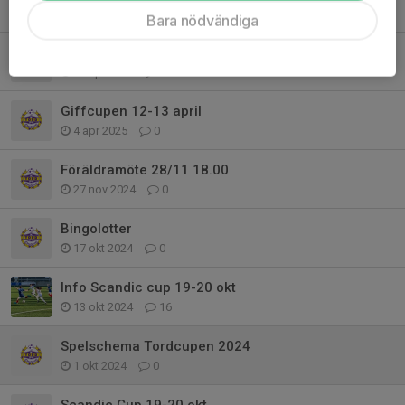
8 maj 2025
0
Bara nödvändiga
Ut på gräs efter påsk. Nya träningstider.
13 apr 2025
0
Giffcupen 12-13 april
4 apr 2025
0
Föräldramöte 28/11 18.00
27 nov 2024
0
Bingolotter
17 okt 2024
0
Info Scandic cup 19-20 okt
13 okt 2024
16
Spelschema Tordcupen 2024
1 okt 2024
0
Scandic Cup 19-20 okt