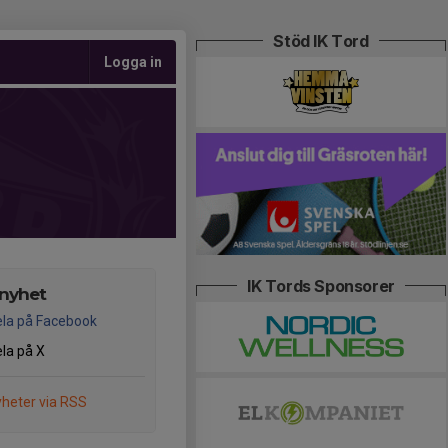
Stöd IK Tord
Logga in
IK Tords Sponsorer
 nyhet
la på Facebook
la på X
heter via RSS