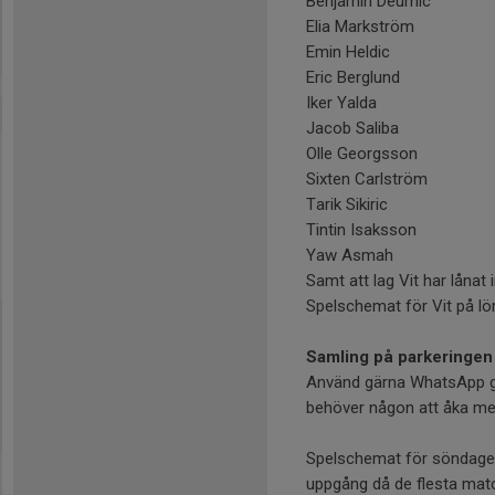
Benjamin Deumic
Elia Markström
Emin Heldic
Eric Berglund
Iker Yalda
Jacob Saliba
Olle Georgsson
Sixten Carlström
Tarik Sikiric
Tintin Isaksson
Yaw Asmah
Samt att lag Vit har lånat
Spelschemat för Vit på lö
Samling på parkeringen 
Använd gärna WhatsApp gr
behöver någon att åka me
Spelschemat för söndagen
uppgång då de flesta match