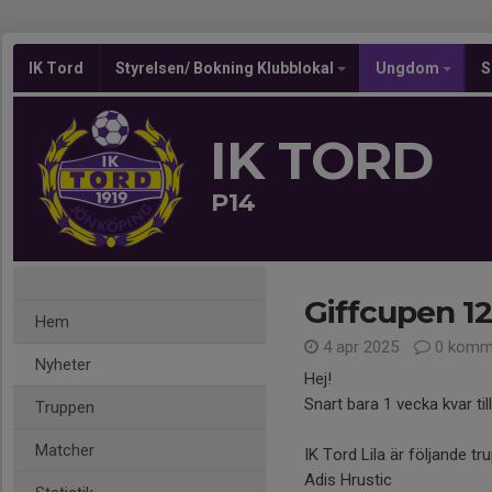
IK Tord
Styrelsen/ Bokning Klubblokal
Ungdom
S
IK TORD
P14
Giffcupen 12-
Hem
4 apr 2025
0 komm
Nyheter
Hej!
Snart bara 1 vecka kvar til
Truppen
Matcher
IK Tord Lila är följande tr
Adis Hrustic