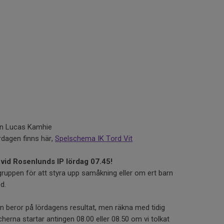
 in Lucas Kamhie
rdagen finns här,
Spelschema IK Tord Vit
vid Rosenlunds IP lördag 07.45!
uppen för att styra upp samåkning eller om ert barn
d.
 beror på lördagens resultat, men räkna med tidig
erna startar antingen 08.00 eller 08.50 om vi tolkat