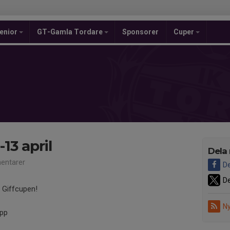
enior
GT-Gamla Tordare
Sponsorer
Cuper
13 april
Dela
entarer
De
De
l Giffcupen!
Ny
upp