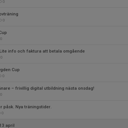
0
rovträning
0
 Cup
0
Lite info och faktura att betala omgående
0
ygden Cup
0
änare – frivillig digital utbildning nästa onsdag!
0
r påsk. Nya träningstider.
0
3 april