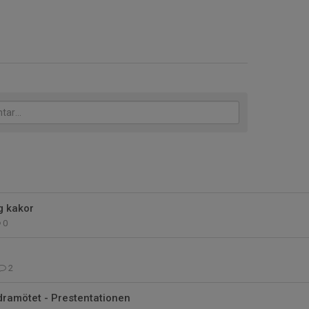
g kakor
0
2
dramötet - Prestentationen