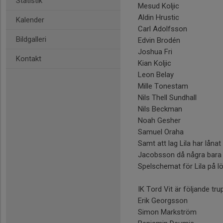
Statistik
Mesud Koljic
Aldin Hrustic
Kalender
Carl Adolfsson
Bildgalleri
Edvin Brodén
Joshua Fri
Kontakt
Kian Koljic
Leon Belay
Mille Tonestam
Nils Thell Sundhall
Nils Beckman
Noah Gesher
Samuel Oraha
Samt att lag Lila har lånat
Jacobsson då några bara 
Spelschemat för Lila på l
IK Tord Vit är följande tru
Erik Georgsson
Simon Markström