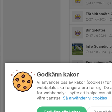
4 apr 2025
Föräldramöte 
27 nov 2024
Bingolotter
17 okt 2024
Info Scandic c
13 okt 2024
Spelschema T
1 okt 2024
Godkänn kakor
Scandic Cup 1
Vi använder oss av kakor (cookies) för 
8 sep 2024
webbplats ska fungera bra för dig. De
för webbanalys i syfte att hjälpa oss att
våra tjänster.
Så använder vi cookies