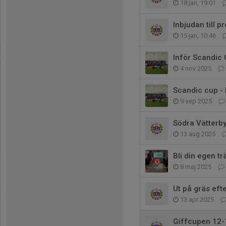
18 jan, 19:01
Inbjudan till p
15 jan, 10:46
Inför Scandic
4 nov 2025
Scandic cup - 
9 sep 2025
Södra Vätterb
13 aug 2025
Bli din egen tr
8 maj 2025
Ut på gräs efte
13 apr 2025
Giffcupen 12-1