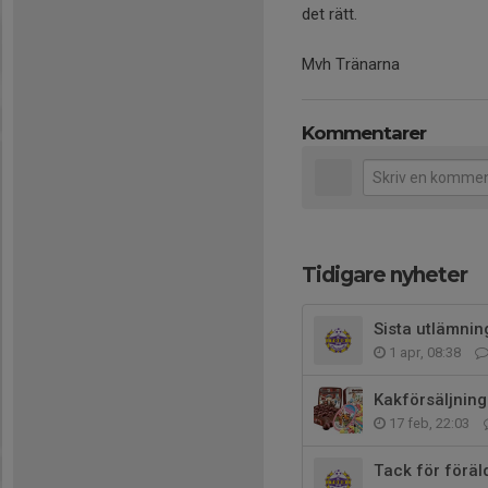
det rätt.
Mvh Tränarna
Kommentarer
Tidigare nyheter
Sista utlämnin
1 apr, 08:38
Kakförsäljning
17 feb, 22:03
Tack för föräl